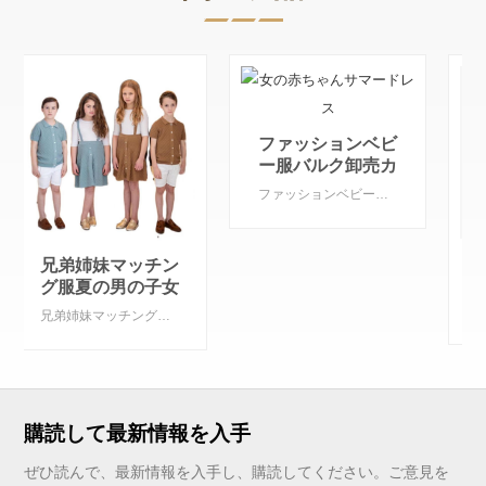
ファッションベビ
ー服バルク卸売カ
スタム服キッズガ
ファッションベビー服バルク卸売カスタム服キッズガールズ
ールズ
カスタムブランド
軽量コットンサマ
ードレス女の子女
カスタムブランド軽量コットンサマードレス女の子女の子カジュアル服刺繍織物子供のための
の子カジュアル服
刺繍織物子供のた
めの
もっと見る
購読して最新情報を入手
ぜひ読んで、最新情報を入手し、購読してください。ご意見を