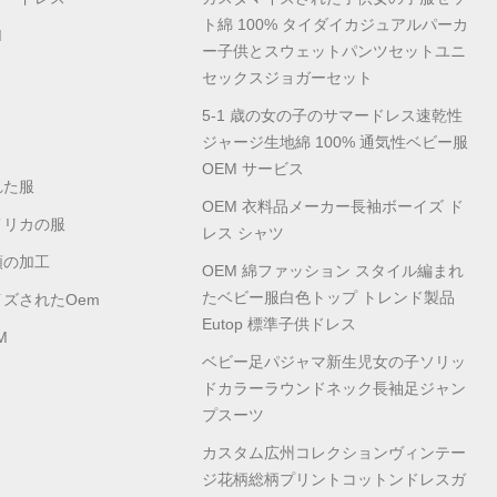
ト綿 100% タイダイカジュアルパーカ
M
ー子供とスウェットパンツセットユニ
セックスジョガーセット
5-1 歳の女の子のサマードレス速乾性
ジャージ生地綿 100% 通気性ベビー服
OEM サービス
れた服
OEM 衣料品メーカー長袖ボーイズ ド
メリカの服
レス シャツ
類の加工
OEM 綿ファッション スタイル編まれ
たベビー服白色トップ トレンド製品
ズされたoem
Eutop 標準子供ドレス
M
ベビー足パジャマ新生児女の子ソリッ
ドカラーラウンドネック長袖足ジャン
プスーツ
カスタム広州コレクションヴィンテー
ジ花柄総柄プリントコットンドレスガ