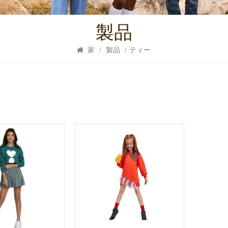
製品
家
/
製品
/
ティー