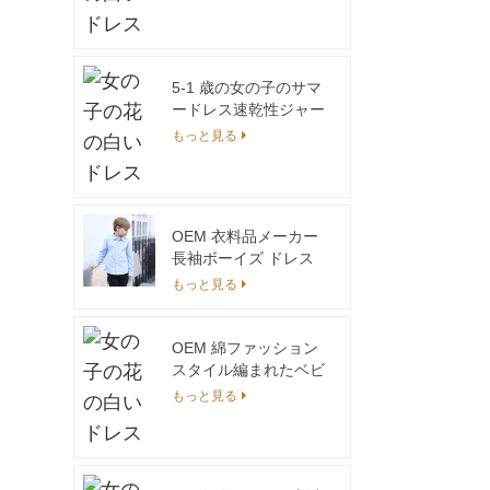
アルパーカー子供とス
ウェットパンツセット
ユニセックスジョガー
セット
5-1 歳の女の子のサマ
ードレス速乾性ジャー
ジ生地綿 100% 通気性
もっと見る
ベビー服 OEM サービ
ス
OEM 衣料品メーカー
長袖ボーイズ ドレス
シャツ
もっと見る
OEM 綿ファッション
スタイル編まれたベビ
ー服白色トップ トレン
もっと見る
ド製品 Eutop 標準子供
ドレス