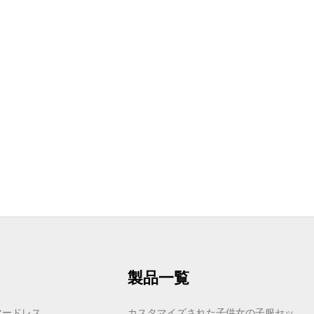
製品一覧
マードレス
カスタマイズされた子供女の子服セッ