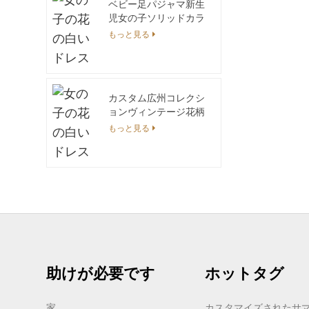
ベビー足パジャマ新生
児女の子ソリッドカラ
ーラウンドネック長袖
もっと見る
足ジャンプスーツ
カスタム広州コレクシ
ョンヴィンテージ花柄
総柄プリントコットン
もっと見る
ドレスガールズキッズ
マッチング衣装-兄弟
姉妹ブラウス冬
助けが必要です
ホットタグ
家
カスタマイズされたサ