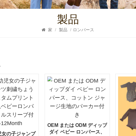
製品
家
/
製品
/
ロンパース
ス
OEM または ODM ディップ
ダイ ベビー ロンパース、
児女の子ジャンプ