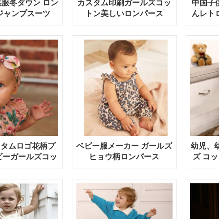
服冬ダウン ロン
カスタム印刷ガールズコッ
中国子
ジャンプスーツ
トン美しいロンパース
んレト
カスタムロゴ花柄プ
ベビー服メーカー ガールズ
幼児、
ビーガールズコッ
ヒョウ柄ロンパース
ズ コッ
ロンパース
ー