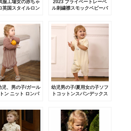
供服工場女の赤ちゃ
2023 プライベートレーベ
ロ英国スタイルロン
ル刺繍襟スモックベビーバ
パース
ブルロンパース
幼児、男の子/ガール
幼児男の子/夏用女の子ソフ
トン ニット ロンパ
トコットンスパンデックス
ス ブティック
イエローベビーロンパース