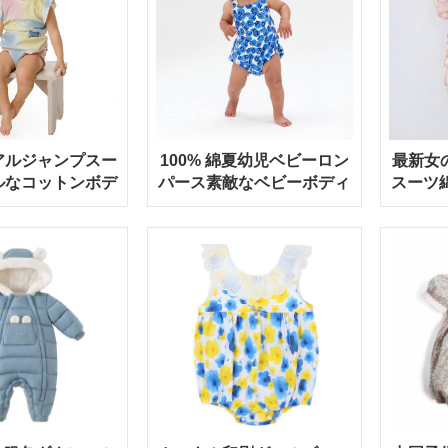
アルジャンプスー
100% 綿夏幼児ベビーロン
最新女
ルなコットンボデ
パース素敵なベビーボディ
スーツ綿
OEM 少年少女タ
スーツ
児夏
イロンパース