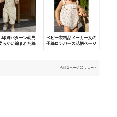
ム印刷パターン幼児
ベビー衣料品メーカー女の
柔らかい編まれた綿
子綿ロンパース花柄ベージ
ロンパース
ュ色
合計 2 ページ 29 レコード