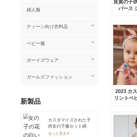
良質の子供
パース 
婦人服
ティーン向け衣料品
ベビー服
ボーイズウェア
ガールズファッション
2023 
リントベ
新製品
トン
カスタマイズされた子
供女の子服セット綿
100% タイダイカジュ
もっと見る