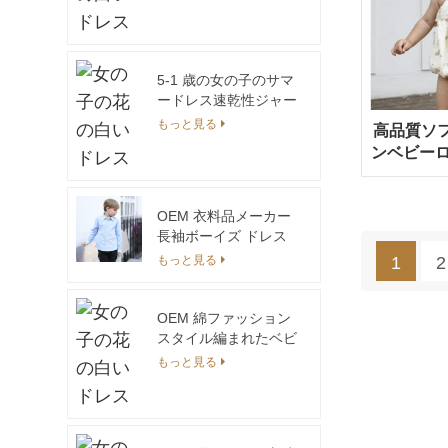
アルパーカー子供とス
ウェットパンツセット
ユニセックスジョガー
セット
5-1 歳の女の子のサマ
ードレス速乾性ジャー
ジ生地綿 100% 通気性
もっと見る
高品質ソ
ベビー服 OEM サービ
ンベビーロ
ス
最
OEM 衣料品メーカー
長袖ボーイズ ドレス
シャツ
もっと見る
1
2
OEM 綿ファッション
スタイル編まれたベビ
ー服白色トップ トレン
もっと見る
ド製品 Eutop 標準子供
ドレス