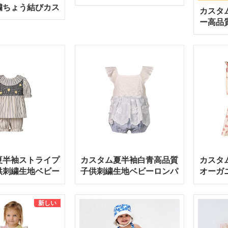
コットン ジャージ生地のパ
繍ちょう結びカス
カスタ
ーカー付き
ント子供幼児ベビ
ー高品
ースフリルスリー
ベビー
-12Month
夏半袖ストライプ
カスタム夏半袖白青高品質
カスタ
供刺繍生地ベビー
子供刺繍生地ベビーロンパ
オーガ
服セット
ース
新しい