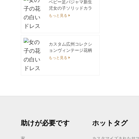
ベビー足パジャマ新生
児女の子ソリッドカラ
ーラウンドネック長袖
もっと見る
足ジャンプスーツ
カスタム広州コレクシ
ョンヴィンテージ花柄
総柄プリントコットン
もっと見る
ドレスガールズキッズ
マッチング衣装-兄弟
姉妹ブラウス冬
助けが必要です
ホットタグ
家
カスタマイズされたサ