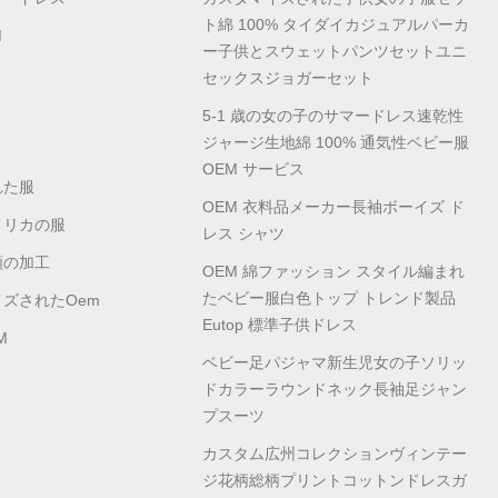
ト綿 100% タイダイカジュアルパーカ
M
ー子供とスウェットパンツセットユニ
セックスジョガーセット
5-1 歳の女の子のサマードレス速乾性
ジャージ生地綿 100% 通気性ベビー服
OEM サービス
れた服
OEM 衣料品メーカー長袖ボーイズ ド
メリカの服
レス シャツ
類の加工
OEM 綿ファッション スタイル編まれ
たベビー服白色トップ トレンド製品
ズされたoem
Eutop 標準子供ドレス
M
ベビー足パジャマ新生児女の子ソリッ
ドカラーラウンドネック長袖足ジャン
プスーツ
カスタム広州コレクションヴィンテー
ジ花柄総柄プリントコットンドレスガ