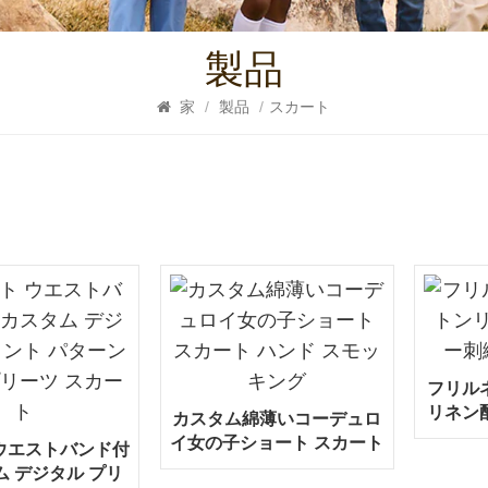
製品
家
/
製品
/
スカート
フリル
リネン
カスタム綿薄いコーデュロ
イ女の子ショート スカート
ウエストバンド付
ハンド スモッキング
 デジタル プリ