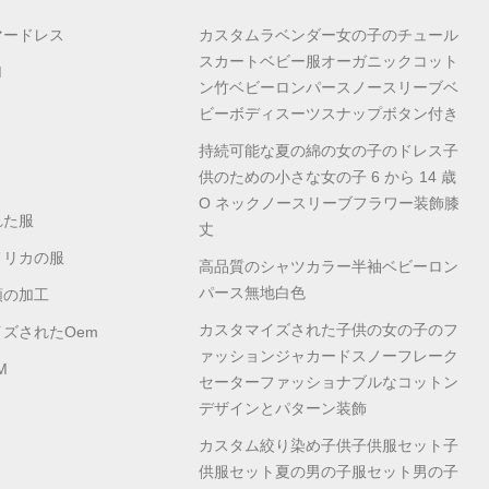
マードレス
カスタムラベンダー女の子のチュール
スカートベビー服オーガニックコット
M
ン竹ベビーロンパースノースリーブベ
ビーボディスーツスナップボタン付き
持続可能な夏の綿の女の子のドレス子
供のための小さな女の子 6 から 14 歳
O ネックノースリーブフラワー装飾膝
れた服
丈
メリカの服
高品質のシャツカラー半袖ベビーロン
パース無地白色
類の加工
カスタマイズされた子供の女の子のフ
ズされたoem
ァッションジャカードスノーフレーク
M
セーターファッショナブルなコットン
デザインとパターン装飾
カスタム絞り染め子供子供服セット子
供服セット夏の男の子服セット男の子