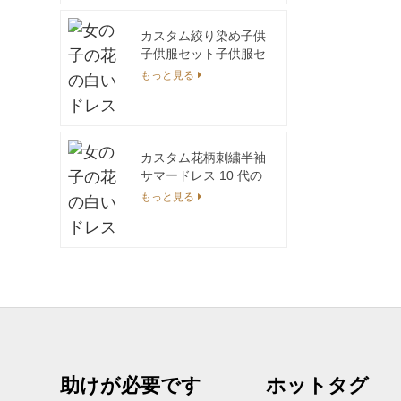
ンデザインとパターン
装飾
カスタム絞り染め子供
子供服セット子供服セ
ット夏の男の子服セッ
もっと見る
ト男の子ショーツと T
シャツ
カスタム花柄刺繍半袖
サマードレス 10 代の
若い女の子 10-14 歳工
もっと見る
場直接
助けが必要です
ホットタグ